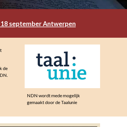
n 18 september Antwerpen
t
k de
NDN.
NDN wordt mede mogelijk
gemaakt door de Taalunie