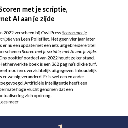
Scoren met je scriptie,
met AI aan je zijde
In 2022 verscheen bij Owl Press
Scoren met je
scriptie
van Leen Pollefliet. Net geen vier jaar later
is er nu een update met een iets uitgebreidere titel
verschenen
Scoren met je scriptie, met AI aan je zijde
.
Ons positief oordeel van 2022 houdt zeker stand.
Het herwerkte boek is een 362 pagina’s dikke turf,
heel mooi en overzichtelijk uitgegeven. Inhoudelijk
is er weinig veranderd. Er is wel een en ander
toegevoegd. Artificiële Intelligentie heeft een
dermate hoge vlucht genomen dat een
actualisering zich opdrong.
Lees meer