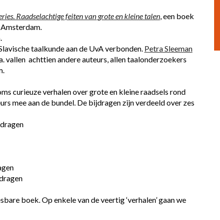
ries. Raadselachtige feiten van grote en kleine talen
, een boek 
an Amsterdam.
.
en Slavische taalkunde aan de UvA verbonden.
Petra Sleeman
a. vallen  achttien andere auteurs, allen taalonderzoekers 
m.
soms curieuze verhalen over grote en kleine raadsels rond 
eurs mee aan de bundel. De bijdragen zijn verdeeld over zes 
ijdragen
ragen
ijdragen
leesbare boek. Op enkele van de veertig ‘verhalen’ gaan we 