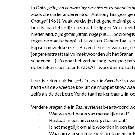
In 
Ontregeling en verwarring: vesches en rassoodoks
 h
zoals die onder anderen door Anthony Burgess geh
Orange
 (1961). Vaak verdwijnt het geheimzinnige 
boodschap letterlijk op straat te liggen. Voorbeeld
Nederland, zijn: 
gozer, jatten, hoge pief … .
 Sociologi
tegen de maatschappij af te zetten. Geheimtaal is in 
kapsel, muziekkeuze … Bovendien is er vandaag de 
jongerenstraattaal vol met woorden uit het Sranan,
schoenen …). Zo gaat het verhaal nog twee pagina’s 
de betekenis een paar NADSAT- woorden, de taal d
Leuk is zeker ook 
Het geheim van de Zweedse kok
 va
hand van de Zweedse kok uit de Muppet show waaro
zelfs als de desbetreffende taal herkenbaar zijn, o
Verdere vragen die in 
Taalmysteries
 beantwoord wor
-          Wat was het begin van menselijke taal?
-          Bestaat er een unversele gebarentaal?
-          Is het mogelijk om alle woorden in een taa
-          Waarom zijn sommige versprekingen log