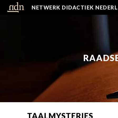
N
Sk
RAADSE
TAALMYSTERIES