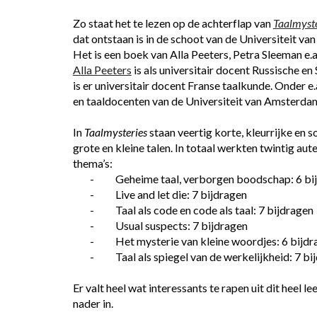
Zo staat het te lezen op de achterflap van
Taalmyste
dat ontstaan is in de schoot van de Universiteit v
Het is een boek van Alla Peeters, Petra Sleeman e.a
Alla Peeters
 is als universitair docent Russische 
is er universitair docent Franse taalkunde. Onder e.
en taaldocenten van de Universiteit van Amsterda
In 
Taalmysteries
 staan veertig korte, kleurrijke en 
grote en kleine talen. In totaal werkten twintig aut
thema’s:
-          Geheime taal, verborgen boodschap: 6 b
-          Live and let die: 7 bijdragen
-          Taal als code en code als taal: 7 bijdragen
-          Usual suspects: 7 bijdragen
-          Het mysterie van kleine woordjes: 6 bijd
-          Taal als spiegel van de werkelijkheid: 7 b
Er valt heel wat interessants te rapen uit dit heel 
nader in.