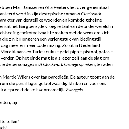
ebben Mari Janssen en Alla Peeters het over geheimtaal 
anteerd werd in zijn dystopische roman 
A Clockwork 
karakter van dergelijke woorden en komt de geheime 
en uit het Bargoens, de vroegre taal van de onderwereld in 
sch heeft geheimtaal vaak te maken met de wens om zich 
die zin bij jongeren een verlengstuk van kledingstijl, 
dag meer en meer code mixing. Zo zit in Nederland 
 Marokkaans en Turks (duku = geld, pipa = pistool, patas = 
verder. Op het einde mag je als lezer zelf aan de slag om 
ie de personages in 
A Clockwork Orange 
spreken, te raden.
n
Martje Wijers
 over taalparodieën. De auteur toont aan de 
m die persiflages geloofwaardig klinken en voor ons 
ok al spreekt de kok voornamelijk 
Zwengels
.
den, zijn:
l te tellen?
isch?