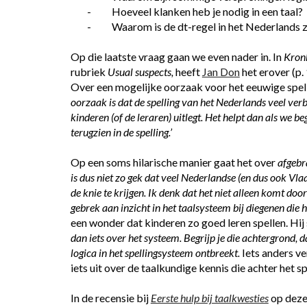
-          Hoeveel klanken heb je nodig in een taal?
-          Waarom is de dt-regel in het Nederlands 
Op die laatste vraag gaan we even nader in. In 
Kronk
rubriek 
Usual suspects,
 heeft
Jan Don
 het erover (p
Over een mogelijke oorzaak voor het eeuwige spell
oorzaak is dat de spelling van het Nederlands veel ver
kinderen (of de leraren) uitlegt. Het helpt dan als we b
terugzien in de spelling.’
Op een soms hilarische manier gaat het over 
afgebra
is dus niet zo gek dat veel Nederlandse (en dus ook V
de knie te krijgen. Ik denk dat het niet alleen komt do
gebrek aan inzicht in het taalsysteem bij diegenen die 
een wonder dat kinderen zo goed leren spellen. Hij s
dan iets over het systeem. Begrijp je die achtergrond, 
logica in het spellingsysteem ontbreekt.
 Iets anders ve
iets uit over de taalkundige kennis die achter het sp
In de recensie bij
Eerste hulp bij taalkwesties
 op deze