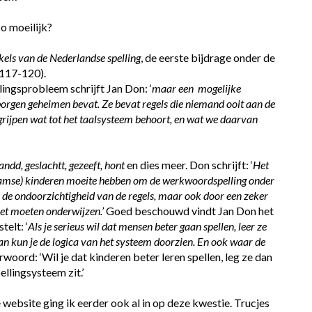
zo moeilijk?
els van de Nederlandse spelling
, de eerste bijdrage onder de 
. 117-120).
ingsprobleem schrijft Jan Don: ‘
maar een  mogelijke 
borgen geheimen bevat. Ze bevat regels die niemand ooit aan de 
egrijpen wat tot het taalsysteem behoort, en wat we daarvan 
ndd, geslachtt, gezeeft, hont
 en dies meer. Don schrijft: ‘
Het 
laamse) kinderen moeite hebben om de werkwoordspelling onder 
or de ondoorzichtigheid van de regels, maar ook door een zeker 
het moeten onderwijzen.’ 
Goed beschouwd vindt Jan Don het 
telt: ‘
Als je serieus wil dat mensen beter gaan spellen, leer ze 
dan kun je de logica van het systeem doorzien. En ook waar de 
rwoord: ‘Wil je dat kinderen beter leren spellen, leg ze dan 
ellingsysteem zit.’
 website ging ik eerder ook al in op deze kwestie. Trucjes 