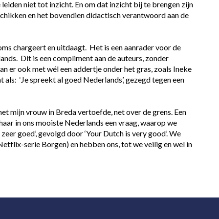
iden niet tot inzicht. En om dat inzicht bij te brengen zijn 
eschikken en het bovendien didactisch verantwoord aan de 
soms chargeert en uitdaagt.  Het is een aanrader voor de 
nds.  Dit is een compliment aan de auteurs, zonder 
 er ook met wél een addertje onder het gras, zoals Ineke 
 als:  ‘Je spreekt al goed Nederlands’, gezegd tegen een 
et mijn vrouw in Breda vertoefde, net over de grens. Een 
haar in ons mooiste Nederlands een vraag, waarop we 
eer goed’, gevolgd door ‘Your Dutch is very good’. We 
tflix-serie Borgen) en hebben ons, tot we veilig en wel in 