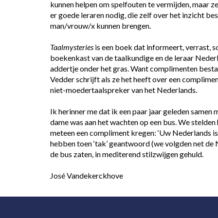
kunnen helpen om spelfouten te vermijden, maar ze le
er goede leraren nodig, die zelf over het inzicht b
man/vrouw/x kunnen brengen.
Taalmysteries
 is een boek dat informeert, verrast, 
boekenkast van de taalkundige en de leraar Nederla
addertje onder het gras. Want complimenten bestaan
Vedder schrijft als ze het heeft over een compliment
niet-moedertaalspreker van het Nederlands.
Ik herinner me dat ik een paar jaar geleden samen m
dame was aan het wachten op een bus. We stelden 
meteen een compliment kregen: ‘Uw Nederlands is z
hebben toen ‘tak’ geantwoord (we volgden net de Ne
de bus zaten, in mediterend stilzwijgen gehuld.
José Vandekerckhove