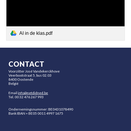
AI in de klas.pdf
CONTACT
Voorzitter José Vandekerckhove
Veerbootstraat 5, bus 02.03
8400 Oostende
België
Email
info@netdidned.be
Tel.
00 32 476 267 993
Ondernemingsnummer: BE0431078490
Bank
IBAN = BE05 0011 4997 1675