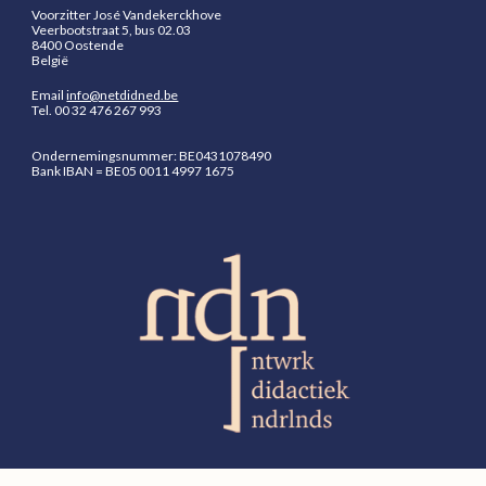
Voorzitter José Vandekerckhove
Veerbootstraat 5, bus 02.03
8400 Oostende
België
Email
info@netdidned.be
Tel.
00 32 476 267 993
Ondernemingsnummer: BE0431078490
Bank
IBAN = BE05 0011 4997 1675