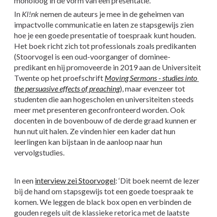
monoloog in de vorm van een presentatie.
In 
Kl!nk
 nemen de auteurs je mee in de geheimen van 
impactvolle communicatie en laten ze stapsgewijs zien 
hoe je een goede presentatie of toespraak kunt houden. 
Het boek richt zich tot professionals zoals predikanten 
(Stoorvogel is een oud-voorganger of dominee-
predikant en hij promoveerde in 2019 aan de Universiteit 
Twente op het proefschrift
Moving Sermons - studies into 
the persuasive effects of preaching
), maar evenzeer tot 
studenten die aan hogescholen en universiteiten steeds 
meer met presenteren geconfronteerd worden. Ook 
docenten in de bovenbouw of de derde graad kunnen er 
hun nut uit halen. Ze vinden hier een kader dat hun 
leerlingen kan bijstaan in de aanloop naar hun 
vervolgstudies.
In een
interview zei Stoorvogel
: ‘Dit boek neemt de lezer 
bij de hand om stapsgewijs tot een goede toespraak te 
komen. We leggen de black box open en verbinden de 
gouden regels uit de klassieke retorica met de laatste 