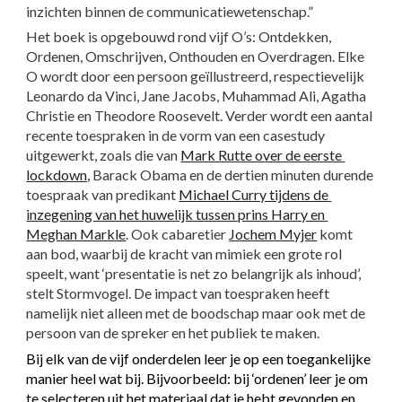
inzichten binnen de communicatiewetenschap.”
Het boek is opgebouwd rond vijf O’s: Ontdekken, 
Ordenen, Omschrijven, Onthouden en Overdragen. Elke 
O wordt door een persoon geïllustreerd, respectievelijk 
Leonardo da Vinci, Jane Jacobs, Muhammad Ali, Agatha 
Christie en Theodore Roosevelt. Verder wordt een aantal 
recente toespraken in de vorm van een casestudy 
uitgewerkt, zoals die van
Mark Rutte over de eerste 
lockdown,
 Barack Obama en de dertien minuten durende 
toespraak van predikant
Michael Curry tijdens de 
inzegening van het huwelijk tussen prins Harry en 
Meghan Markle
. Ook cabaretier
Jochem Myjer
 komt 
aan bod, waarbij de kracht van mimiek een grote rol 
speelt, want ‘presentatie is net zo belangrijk als inhoud’, 
stelt Stormvogel. De impact van toespraken heeft 
namelijk niet alleen met de boodschap maar ook met de 
persoon van de spreker en het publiek te maken.
Bij elk van de vijf onderdelen leer je op een toegankelijke 
manier heel wat bij. Bijvoorbeeld: bij ‘ordenen’ leer je om 
te selecteren uit het materiaal dat je hebt gevonden en 