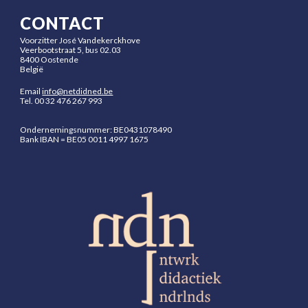
CONTACT
Voorzitter José Vandekerckhove
Veerbootstraat 5, bus 02.03
8400 Oostende
België
Email
info@netdidned.be
Tel.
00 32 476 267 993
Ondernemingsnummer: BE0431078490
Bank
IBAN = BE05 0011 4997 1675