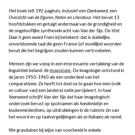
Het boek telt 192 pagina’s, inclusief een
Dankwoord
, een
Overzicht van de figuren
,
Noten
en
Literatuur
. Het bevat 13
hoofdstukken en getuigt andermaal van de grondigheid en
de ongelooflijke synthesekracht van Van der Sijs. De titel
Daar is geen woord Frans bij
betekent: dat is duidelijke,
onverbloemde taal die geen Franse (of moeilijke) woorden
bevat die het begrijpen zouden kunnen vertroebelen.
Meteen zijn we volop in een interessante vertakking van de
linguïstiek beland: de
imagologie
. De imagologie ontstond in
de jaren 1950-1960 als een onderdeel van het
comparatisme. Ze heeft tot doel na te gaan hoe men (volk
en cultuur van) een (andere) natie percipieert. In haar
Voorwoord
schrijft Van der Sijs dat haar imagologisch
onderzoek berust op spotnamen als
hondenlatijn
en
keukenmeidenfrans
, op uitdrukkingen in de ruimste zin van
het woord en op taalvergelijkingen als
zo Italiaans als ravioli
.
We grasduinen bij wijze van voorbeeld in enkele