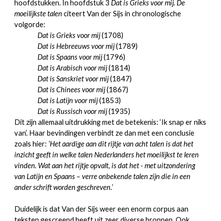
hoofdstukken. In hoofdstuk 3
Dat is Grieks voor mij. De
moeilijkste talen
citeert Van der Sijs in chronologische
volgorde:
Dat is Grieks voor mij
(1708)
Dat is Hebreeuws voor mij
(1789)
Dat is Spaans voor mij
(1796)
Dat is Arabisch voor mij
(1814)
Dat is Sanskriet voor mij
(1847)
Dat is Chinees voor mij
(1867)
Dat is Latijn voor mij
(1853)
Dat is Russisch voor mij
(1935)
Dit zijn allemaal uitdrukking met de betekenis: ‘Ik snap er niks
van’. Haar bevindingen verbindt ze dan met een conclusie
zoals hier:
‘Het aardige aan dit rijtje van acht talen is dat het
inzicht geeft in welke talen Nederlanders het moeilijkst te leren
vinden. Wat aan het rijtje opvalt, is dat het - met uitzondering
van Latijn en Spaans – verre onbekende talen zijn die in een
ander schrift worden geschreven.’
Duidelijk is dat Van der Sijs weer een enorm corpus aan
teksten gescreend heeft uit zeer diverse bronnen. Ook