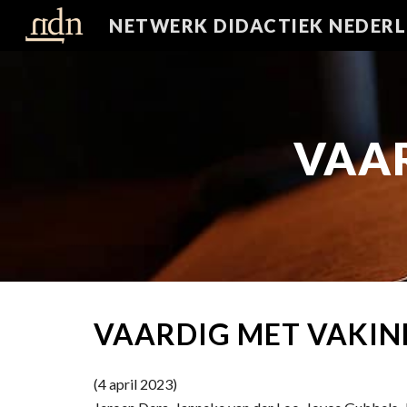
N
Sk
VAA
VAARDIG MET VAKI
(4 april 2023)