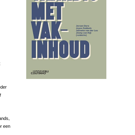
t
eder
t
ands,
or een