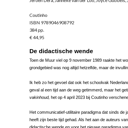
Jeroen Dera, Janneke van der Loo, Joyce Gubbels, J
Coutinho
ISBN 9789046908792
384 pp.
€ 44,95
De didactische wende
Toen de Muur viel op 9 november 1989 raakte het w
grondgebied was nog altijd hetzelfde, maar de invul
Ik heb zo het gevoel dat ook het schoolvak Nederland
geval al een tijd aan de weg getimmerd, maar het geti
vakinhoud,
het op 4 april 2023 bij Coutinho versche
Het communicatief-utilitaire paradigma dat sinds de j
heeft zijn beste tijd gehad. Als het aan de auteurs va
didactische wende en voor het nieuwe paradigma v