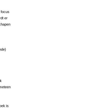
 focus
dt er
schapen
nde)
lk
 meteen
oek is