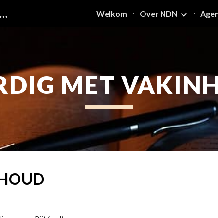
ETWERK DIDACTIEK NEDERLANDS
Welkom
Over NDN
Age
ip to main content
Skip to navigat
RDIG MET VAKIN
NHOUD