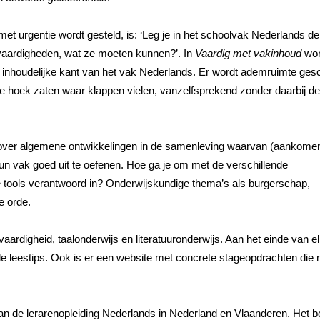
et urgentie wordt gesteld, is: ‘Leg je in het schoolvak Nederlands de
p vaardigheden, wat ze moeten kunnen?’. In
Vaardig met vakinhoud
wor
nhoudelijke kant van het vak Nederlands. Er wordt ademruimte ge
 de hoek zaten waar klappen vielen, vanzelfsprekend zonder daarbij de
at over algemene ontwikkelingen in de samenleving waarvan (aankome
n vak goed uit te oefenen. Hoe ga je om met de verschillende
ale tools verantwoord in? Onderwijskundige thema’s als burgerschap,
e orde.
ardigheid, taalonderwijs en literatuuronderwijs. Aan het einde van e
de leestips. Ook is er een website met concrete stageopdrachten die
n de lerarenopleiding Nederlands in Nederland en Vlaanderen. Het b