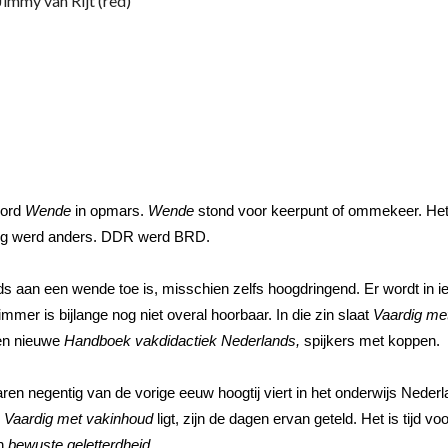
immy van Rijt (red)
oord
Wende
in opmars.
Wende
stond voor keerpunt of ommekeer. He
ling werd anders. DDR werd BRD.
s aan een wende toe is, misschien zelfs hoogdringend. Er wordt in i
mmer is bijlange nog niet overal hoorbaar. In die zin slaat
Vaardig me
nen nieuwe
Handboek vakdidactiek Nederlands,
spijkers met koppen.
aren negentig van de vorige eeuw hoogtij viert in het onderwijs Nederl
n
Vaardig met vakinhoud
ligt, zijn de dagen ervan geteld. Het is tijd vo
an
bewuste geletterdheid
.