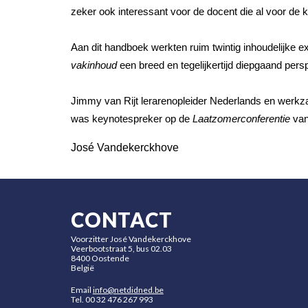
zeker ook interessant voor de docent die al voor de 
Aan dit handboek werkten ruim twintig inhoudelijke 
vakinhoud
een breed en tegelijkertijd diepgaand pers
Jimmy van Rijt lerarenopleider Nederlands en werkzaa
was keynotespreker op de
Laatzomerconferentie
van
José Vandekerckhove
CONTACT
Voorzitter José Vandekerckhove
Veerbootstraat 5, bus 02.03
8400 Oostende
België
Email
info@netdidned.be
Tel.
00 32 476 267 993