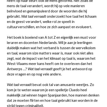
heeft op haar beurt ook de mens gevormd. Net zoals de
mens de taal verandert, wordt hij op vele manieren
beïnvloed en gemanipuleerd door de woorden die hij
gebruikt.
Wat taal verraadt
onderzoekt hoe taal het lichaam
en de geest verandert, welke rol ze speelt in
cultuurverschillen, en hoe ze zich aanpast en evolueert.
Het boek is boeiend van A tot Z en eigenlijk een must voor
leraren en docenten Nederlands. Wil je aan je leerlingen
duidelijk maken wat het verband is tussen de wervelkolom
en taal, waarom size matters waar is, maar ook niet alles
zegt, wat de impact van het klimaat op taal is, waarom het
West-Vlaams meer kans heeft om te overleven dan het
Antwerps …?
Wat taal verraadt
geeft je het antwoord op
deze vragen en op nog vele andere.
Wat taal verraadt
bevat ook tal van amusante weetjes. Zo
kom je te weten waarom je een spelletje Cluedo heel
makkelijk zal winnen tegen Spanjaarden, hoe mannen denken
dat ze moeten flirten en hoe taal gebruikt kan worden in de
strijd tegen criminaliteit.