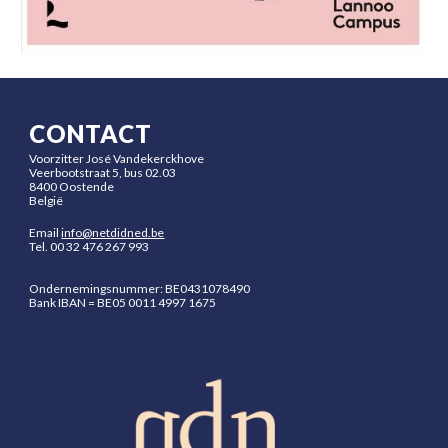
CONTACT
Voorzitter José Vandekerckhove
Veerbootstraat 5, bus 02.03
8400 Oostende
België
Email
info@netdidned.be
Tel.
00 32 476 267 993
Ondernemingsnummer: BE0431078490
Bank
IBAN = BE05 0011 4997 1675