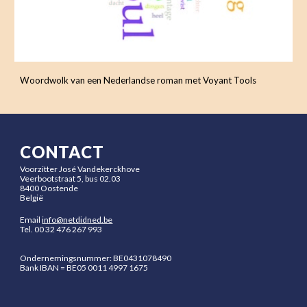
Woordwolk van een Nederlandse roman met Voyant Tools
CONTACT
Voorzitter José Vandekerckhove
Veerbootstraat 5, bus 02.03
8400 Oostende
België
Email
info@netdidned.be
Tel.
00 32 476 267 993
Ondernemingsnummer: BE0431078490
Bank
IBAN = BE05 0011 4997 1675