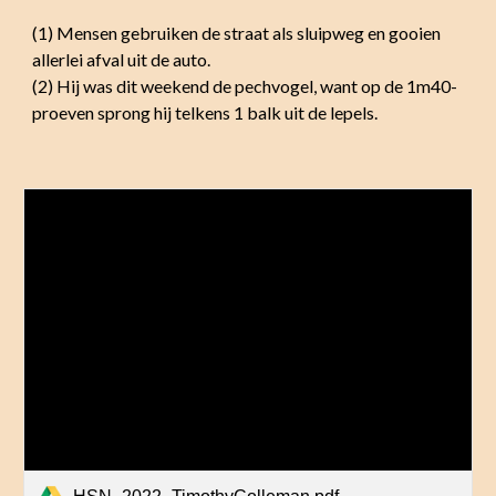
(1) Mensen gebruiken de straat als sluipweg en gooien
allerlei afval uit de auto.
(2) Hij was dit weekend de pechvogel, want op de 1m40-
proeven sprong hij telkens 1 balk uit de lepels.